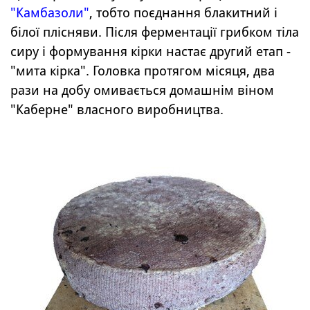
"Камбазоли"
, тобто поєднання блакитний і
білої плісняви.
Після ферментації грибком тіла
сиру і формування кірки настає другий етап -
"мита кірка". Головка протягом місяця, два
рази на добу омивається домашнім віном
"Каберне" власного виробництва.