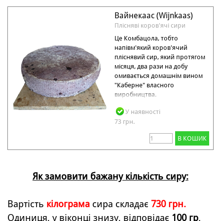
Вайнекаас (Wijnkaas)
Плісняві коров'ячі сири
Це Комбацола, тобто
напівм'який коров'ячий
пліснявий сир, який протягом
місяця, два рази на добу
омивається домашнім вином
"Каберне" власного
виробництва.
У наявності
73 грн.
В КОШИК
Як замовити бажану кількість сиру:
Вартість
кілограма
сира складає
730 грн.
Одиниця, у віконці знизу, відповідає
100 гр
.