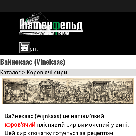
Перейти до контакту
Пропустити меню
0 грн.
Вайнекаас (Vinekaas)
Каталог > Коров'ячі сири
Вайнекаас (Wijnkaas) це напівм'який
коров'ячий
пліснявий сир вимочений у вині.
Цей сир спочатку готується за рецептом