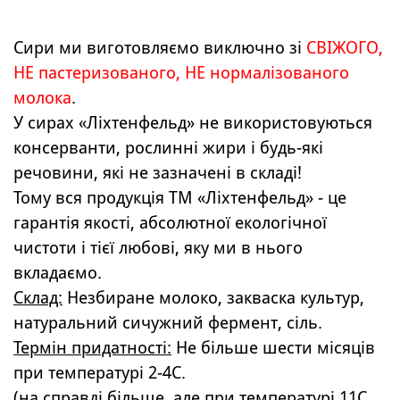
Сири ми виготовляємо виключно зі
СВІЖОГО,
НЕ пастеризованого, НЕ нормалізованого
молока
.
У сирах «Ліхтенфельд» не використовуються
консерванти, рослинні жири і будь-які
речовини, які не зазначені в складі!
Тому вся продукція ТМ «Ліхтенфельд» - це
гарантія якості, абсолютної екологічної
чистоти і тієї любові, яку ми в нього
вкладаємо.
Склад:
Незбиране молоко, закваска культур,
натуральний сичужний фермент, сіль.
Термін придатності:
Не більше шести місяців
при температурі 2-4C.
(на справді більше, але при температурі 11С