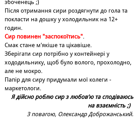
збоченець ;)
Після отримання сири роздягнути до гола та
покласти на дошку у холодильник на 12+
годин.
Сир повинен "заспокоїтись"
.
Смак стане м'якіше та цікавіше.
Зберігати сир потрібно у контейнері у
хододильнику, щоб було волого, прохолодно,
але не мокро.
Папір для сиру придумали мої колеги -
маркетологи.
Я дійсно роблю сир з любов’ю та сподіваюсь
на взаємність ;)
З повагою, Олександр Доброжанський.
Назад до змісту