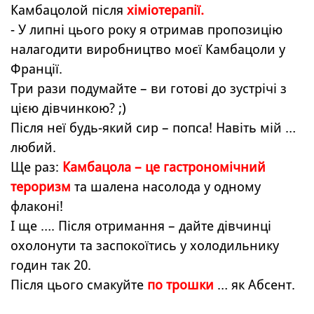
Камбацолой після
хіміотерапії.
- У липні цього року я отримав пропозицію
налагодити виробництво моєї Камбацоли у
Франції.
Три рази подумайте – ви готові до зустрічі з
цією дівчинкою? ;)
Після неї будь-який сир – попса! Навіть мій …
любий.
Ще раз:
Камбацола – це гастрономічний
тероризм
та шалена насолода у одному
флаконі!
І ще …. Після отримання – дайте дівчинці
охолонути та заспокоїтись у холодильнику
годин так 20.
Після цього смакуйте
по трошки
… як Абсент.