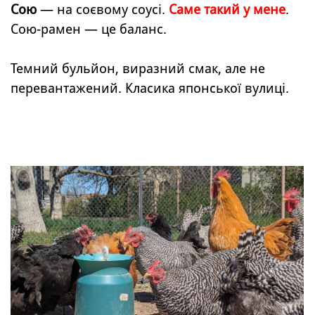
Сою
— на соєвому соусі.
Саме такий у мене
.
Сою-рамен — це баланс.
Темний бульйон, виразний смак, але не
перевантажений. Класика японської вулиці.