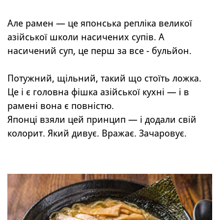
Але рамен — це японська репліка великої
азійської школи насичених супів. А
насичений суп, це перш за все - бульйон.
Потужний, щільний, такий що стоїть ложка.
Це і є головна фішка азійської кухні — і в
рамені вона є повністю.
Японці взяли цей принцип — і додали свій
колорит. Який дивує. Вражає. Зачаровує.