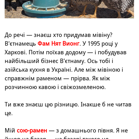
До речі — знаєш хто придумав мівіну?
В'єтнамець
Фам Нят Вионг
. У 1995 році у
Харкові. Потім поїхав додому — і побудував
найбільший бізнес В'єтнаму. Ось тобі і
азійська кухня в Україні. Але між мівіною і
справжнім раменом — прірва. Як між
розчинною кавою і свіжозмеленою.
Ти вже знаєш цю різницю. Інакше б не читав
це.
Мій
сою-рамен
— з домашнього півня. Я не