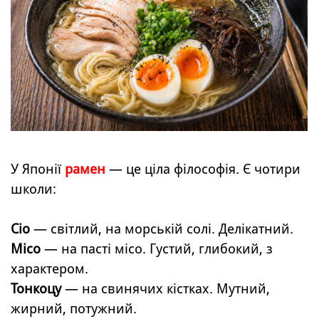
У Японії
рамен
— це ціла філософія. Є чотири
школи:
Сіо
— світлий, на морській солі. Делікатний.
Місо
— на пасті місо. Густий, глибокий, з
характером.
Тонкоцу
— на свинячих кістках. Мутний,
жирний, потужний.