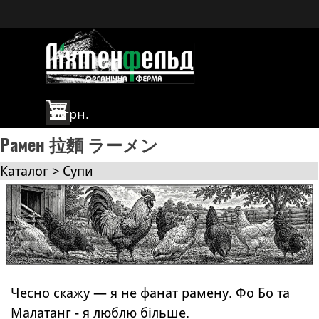
Перейти до контакту
Пропустити меню
0 грн.
Рамен 拉麵 ラーメン
Каталог > Супи
Чесно скажу — я не фанат рамену. Фо Бо та
Малатанг - я люблю більше.