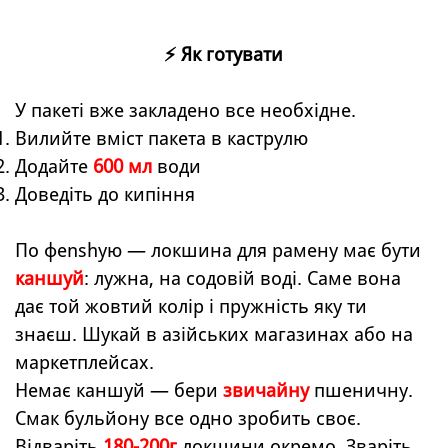
⚡ Як готувати
У пакеті вже закладено все необхідне.
Вилийте вміст пакета в каструлю
Додайте
600 мл
води
Доведіть до кипіння
По фenshую — локшина для рамену має бути
каншуй
: лужна, на содовій воді. Саме вона
дає той жовтий колір і пружність яку ти
знаєш. Шукай в азійських магазинах або на
маркетплейсах.
Немає каншуй — бери
звичайну
пшеничну.
Смак бульйону все одно зробить своє.
Відваріть
180-200г
локшини окремо. Зваріть