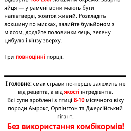
яйця — у рамені вони мають бути
напівтверді, жовток живий. Розкладіть
локшину по мисках, залийте бульйоном з
м'ясом, додайте половинки яєць, зелену
цибулю і кінзу зверху.
Три
повноцінні
порції.
І головне:
смак страви по-перше залежить не
від рецепта, а від
якості
інгредієнтів.
Всі супи зроблені з птиці
8-10
місячного віку
породи Амрокс, Орпінгтон та Джерсійський
гігант.
Без використання комбікормів!