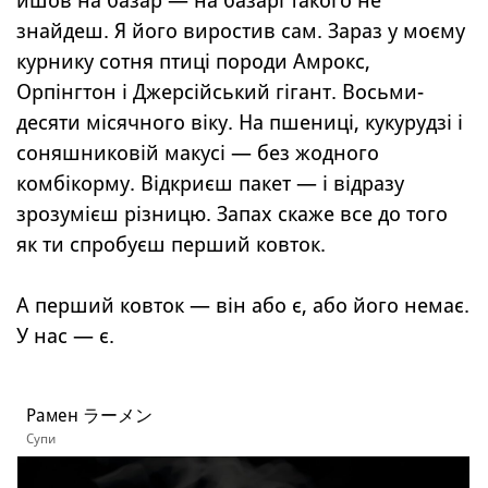
йшов на базар — на базарі такого не
знайдеш. Я його виростив сам. Зараз у моєму
курнику сотня птиці породи Амрокс,
Орпінгтон і Джерсійський гігант. Восьми-
десяти місячного віку. На пшениці, кукурудзі і
соняшниковій макусі — без жодного
комбікорму. Відкриєш пакет — і відразу
зрозумієш різницю. Запах скаже все до того
як ти спробуєш перший ковток.
А перший ковток — він або є, або його немає.
У нас — є.
Рамен ラーメン
Супи